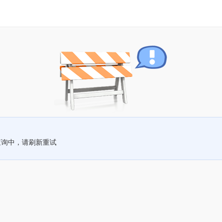
查询中，请刷新重试