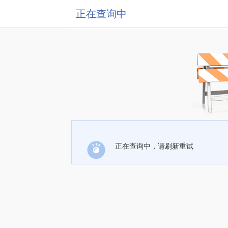
正在查询中
正在查询中，请刷新重试